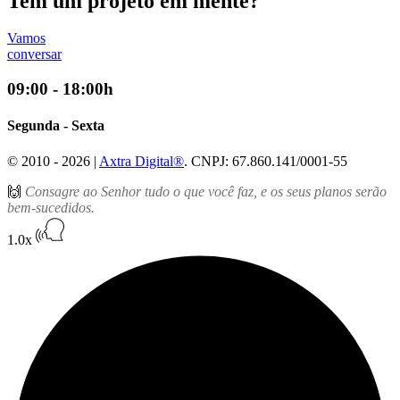
Tem um projeto em mente?
Vamos
conversar
09:00 - 18:00h
Segunda - Sexta
© 2010 - 2026 |
Axtra Digital®
. CNPJ: 67.860.141/0001-55
🙌
Consagre ao Senhor tudo o que você faz, e os seus planos serão
bem-sucedidos.
1.0x