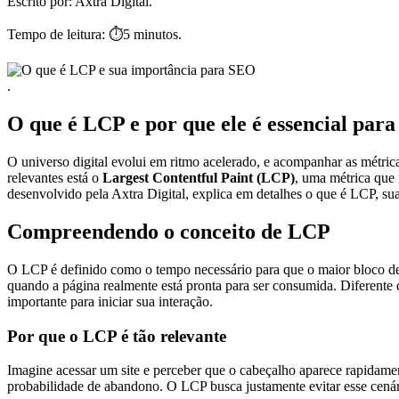
Escrito por:
Axtra Digital.
Tempo de leitura:
⏱️5 minutos.
.
O que é LCP e por que ele é essencial par
O universo digital evolui em ritmo acelerado, e acompanhar as métric
relevantes está o
Largest Contentful Paint (LCP)
, uma métrica que 
desenvolvido pela Axtra Digital, explica em detalhes o que é LCP, su
Compreendendo o conceito de LCP
O LCP é definido como o tempo necessário para que o maior bloco de 
quando a página realmente está pronta para ser consumida. Diferente
importante para iniciar sua interação.
Por que o LCP é tão relevante
Imagine acessar um site e perceber que o cabeçalho aparece rapidamen
probabilidade de abandono. O LCP busca justamente evitar esse cenár