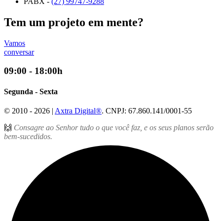
PABX -
(27) 99747-9288
Tem um projeto em mente?
Vamos
conversar
09:00 - 18:00h
Segunda - Sexta
© 2010 - 2026 |
Axtra Digital®
. CNPJ: 67.860.141/0001-55
🙌
Consagre ao Senhor tudo o que você faz, e os seus planos serão
bem-sucedidos.