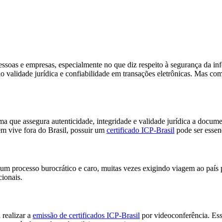
 pessoas e empresas, especialmente no que diz respeito à segurança da 
do validade jurídica e confiabilidade em transações eletrônicas. Mas c
ema que assegura autenticidade, integridade e validade jurídica a documen
em vive fora do Brasil, possuir um
certificado ICP-Brasil
pode ser essenc
 um processo burocrático e caro, muitas vezes exigindo viagem ao país pa
cionais.
 realizar a
emissão de certificados ICP-Brasil
por videoconferência. Ess